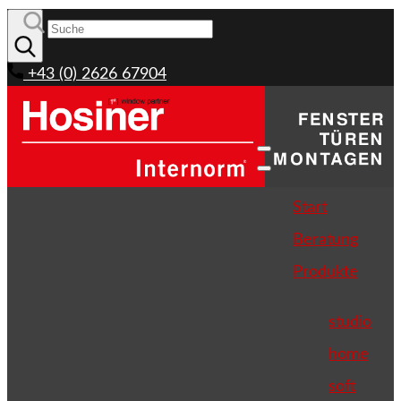
+43 (0) 2626 67904
Start
Beratung
Produkte
studio
home
soft