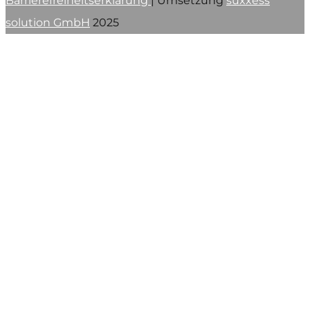
Barrierefreiheitserklärung
| Umsetzung
suxxess
solution GmbH
2025