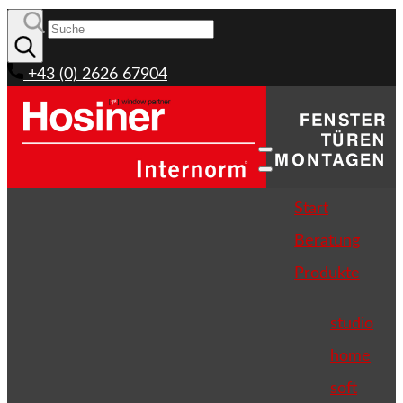
+43 (0) 2626 67904
Start
Beratung
Produkte
studio
home
soft