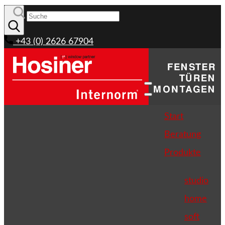
+43 (0) 2626 67904
Start
Beratung
Produkte
studio
home
soft